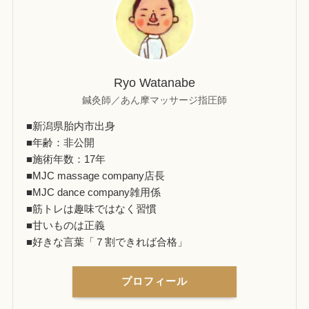
Ryo Watanabe
鍼灸師／あん摩マッサージ指圧師
■新潟県胎内市出身
■年齢：非公開
■施術年数：17年
■MJC massage company店長
■MJC dance company雑用係
■筋トレは趣味ではなく習慣
■甘いものは正義
■好きな言葉「７割できれば合格」
プロフィール