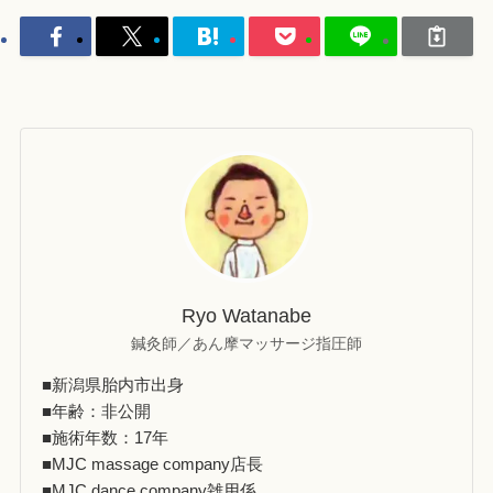
Ryo Watanabe
鍼灸師／あん摩マッサージ指圧師
■新潟県胎内市出身
■年齢：非公開
■施術年数：17年
■MJC massage company店長
■MJC dance company雑用係