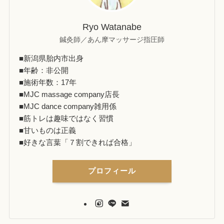
Ryo Watanabe
鍼灸師／あん摩マッサージ指圧師
■新潟県胎内市出身
■年齢：非公開
■施術年数：17年
■MJC massage company店長
■MJC dance company雑用係
■筋トレは趣味ではなく習慣
■甘いものは正義
■好きな言葉「７割できれば合格」
プロフィール