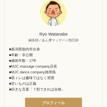
Ryo Watanabe
鍼灸師／あん摩マッサージ指圧師
■新潟県胎内市出身
■年齢：非公開
■施術年数：17年
■MJC massage company店長
■MJC dance company雑用係
■筋トレは趣味ではなく習慣
■甘いものは正義
■好きな言葉「７割できれば合格」
プロフィール