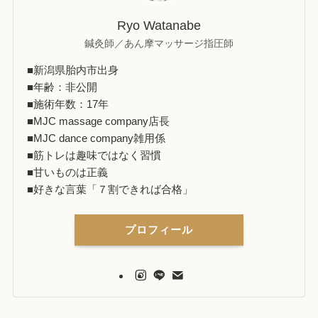
Ryo Watanabe
鍼灸師／あん摩マッサージ指圧師
■新潟県胎内市出身
■年齢：非公開
■施術年数：17年
■MJC massage company店長
■MJC dance company雑用係
■筋トレは趣味ではなく習慣
■甘いものは正義
■好きな言葉「７割できれば合格」
プロフィール